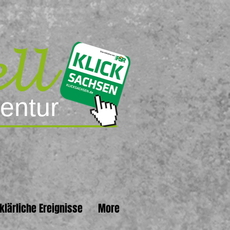
ll
entur
klärliche Ereignisse
More