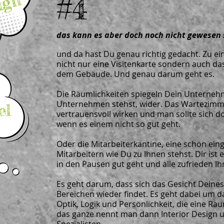
#4
ign
das kann es aber doch noch nicht gewesen s
und da hast Du genau richtig gedacht. Zu 
nicht nur eine Visitenkarte sondern auch d
dem Gebäude. Und genau darum geht es.
Die Räumlichkeiten spiegeln Dein Unterneh
Unternehmen stehst, wider. Das Wartezimmer
el
vertrauensvoll wirken und man sollte sich d
wenn es einem nicht so gut geht.
Oder die Mitarbeiterkantine, eine schön eing
Mitarbeitern wie Du zu Ihnen stehst. Dir ist 
in den Pausen gut geht und alle zufrieden I
Es geht darum, dass sich das Gesicht Deine
Bereichen wieder findet. Es geht dabei um 
Optik, Logik und Persönlichkeit, die eine Ra
das ganze nennt man dann Interior Design u