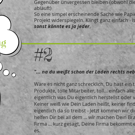
Gegenüber unvergessen bleiben (obwohl dies
abläuft)
So eine simpel erscheinende Sache wie Papi
Projekt widerspiegeln. Klingt ganz einfach - is
sonst könnte es ja jeder
.
ng
#2
"... na du weißt schon der Laden rechts neb
Wäre es nicht ganz schrecklich, Du hast ein 
Produkte, tolle Mitarbeiter, toll... einfach all
eigentlich was Du eigentlich herstellst oder 
Keiner weiß wie Dein Laden heißt, keiner fin
eigentlich da so treibst - Jetzt kommen wir di
helfen Dir bei all dem ... wir machen Dein B
Firma ... kurz gesagt, Deine Firma bekommt 
es.