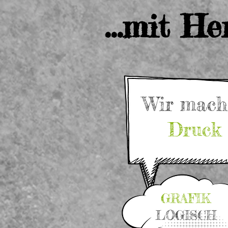
...mit H
Wir mach
Druck
GRAFIK
LOGISCH