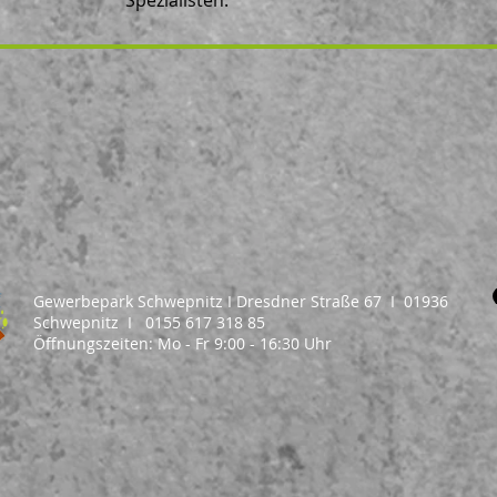
Spezialisten.
Gewerbepark Schwepnitz I Dresdner Straße 67 I 01936
Schwepnitz I 0155 617 318 85
Öffnungszeiten: Mo - Fr 9:00 - 16:30 Uhr