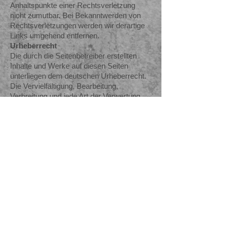
Anhaltspunkte einer Rechtsverletzung
nicht zumutbar. Bei Bekanntwerden von
Rechtsverletzungen werden wir derartige
Links umgehend entfernen.
Urheberrecht
Die durch die Seitenbetreiber erstellten
Inhalte und Werke auf diesen Seiten
unterliegen dem deutschen Urheberrecht.
Die Vervielfältigung, Bearbeitung,
Verbreitung und jede Art der Verwertung
außerhalb der Grenzen des
Urheberrechtes bedürfen der schriftlichen
Zustimmung des jeweiligen Autors bzw.
Erstellers. Downloads und Kopien dieser
Seite sind nur für den privaten, nicht
kommerziellen Gebrauch gestattet. Soweit
die Inhalte auf dieser Seite nicht vom
Betreiber erstellt wurden, werden die
Urheberrechte Dritter beachtet.
Insbesondere werden Inhalte Dritter als
solche gekennzeichnet. Sollten Sie
trotzdem auf eine Urheberrechtsverletzung