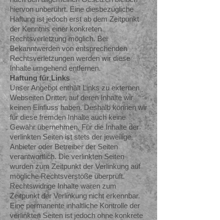
hiervon unberührt. Eine diesbezügliche
Haftung ist jedoch erst ab dem Zeitpunkt
der Kenntnis einer konkreten
Rechtsverletzung möglich. Bei
Bekanntwerden von entsprechenden
Rechtsverletzungen werden wir diese
Inhalte umgehend entfernen.
Haftung für Links
Unser Angebot enthält Links zu externen
Webseiten Dritter, auf deren Inhalte wir
keinen Einfluss haben. Deshalb können wir
für diese fremden Inhalte auch keine
Gewähr übernehmen. Für die Inhalte der
verlinkten Seiten ist stets der jeweilige
Anbieter oder Betreiber der Seiten
verantwortlich. Die verlinkten Seiten
wurden zum Zeitpunkt der Verlinkung auf
mögliche Rechtsverstöße überprüft.
Rechtswidrige Inhalte waren zum
Zeitpunkt der Verlinkung nicht erkennbar.
Eine permanente inhaltliche Kontrolle der
verlinkten Seiten ist jedoch ohne konkrete