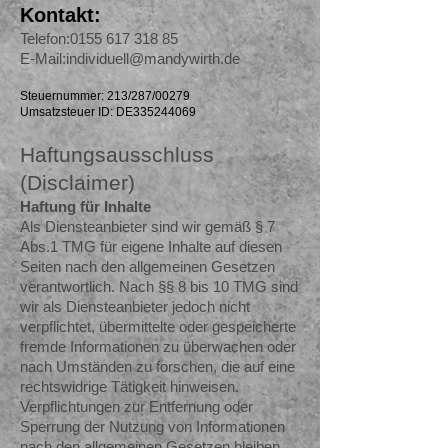
Kontakt:
Telefon:
0155 617 318 85
E-Mail:
individuell@mandywirth.de
Steuernummer: 213/287/00279
Umsatzsteuer ID: DE335244069
Haftungsausschluss
(Disclaimer)
Haftung für Inhalte
Als Diensteanbieter sind wir gemäß § 7
Abs.1 TMG für eigene Inhalte auf diesen
Seiten nach den allgemeinen Gesetzen
verantwortlich. Nach §§ 8 bis 10 TMG sind
wir als Diensteanbieter jedoch nicht
verpflichtet, übermittelte oder gespeicherte
fremde Informationen zu überwachen oder
nach Umständen zu forschen, die auf eine
rechtswidrige Tätigkeit hinweisen.
Verpflichtungen zur Entfernung oder
Sperrung der Nutzung von Informationen
nach den allgemeinen Gesetzen bleiben