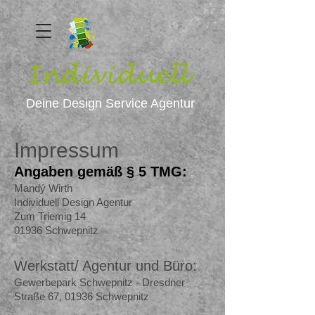
Individuell
Deine Design Service Agentur
Impressum
Angaben gemäß § 5 TMG:
Mandý Wirth
Individuell Design Agentur
Zum Triemig 14
01936 Schwepnitz
Werkstatt/ Agentur und Büro:
Gewerbepark Schwepnitz - Dresdner
Straße 67, 01936 Schwepnitz